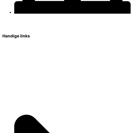
Kamerlingh Onnesstraat 11
6603 AX Wijchen
Handige links