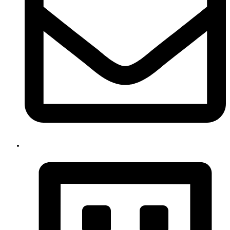
info@strijkservicewijchen.nl